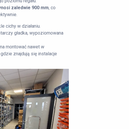
o poziomu regału.
ynosi zaledwie 900 mm
, co
ktywnie.
kle cichy w działaniu.
starczy gładka, wypoziomowana
ożna montować nawet w
dzie znajdują się instalacje