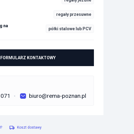
regały jezdne
regały przesuwne
g na
półki stalowe lub PCV
FORMULARZ KONTAKTOWY
 071
biuro@rema-poznan.pl
ł?
Koszt dostawy