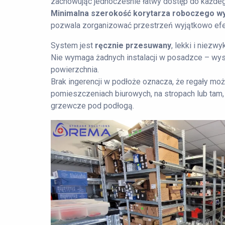
zachowując jednocześnie łatwy dostęp do każdeg
Minimalna szerokość korytarza roboczego w
pozwala zorganizować przestrzeń wyjątkowo efe
System jest
ręcznie przesuwany
, lekki i niezwy
Nie wymaga żadnych instalacji w posadzce – wy
powierzchnia.
Brak ingerencji w podłoże oznacza, że regały m
pomieszczeniach biurowych, na stropach lub tam, g
grzewcze pod podłogą.