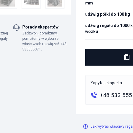
mm
udźwig półki do 100 kg
udźwig regału do 1000 k
Porady ekspertów
wózku
cznej
Zadzwoń, doradzimy,
egały
pomożemy w wyborze
właściwych rozwiązań +48
533555071.
Zapytaj eksperta:
+48 533 555
Jak wybrać właściwy rega