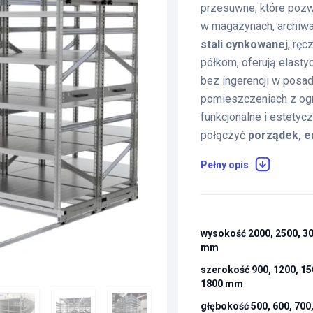
przesuwne, które pozw
w magazynach, archiwach
stali cynkowanej
, rę
półkom, oferują elast
bez ingerencji w posad
pomieszczeniach z og
funkcjonalne i estetyc
połączyć
porządek, e
Pełny opis
wysokość 2000, 2500, 3
mm
szerokość 900, 1200, 15
1800 mm
głębokość 500, 600, 700