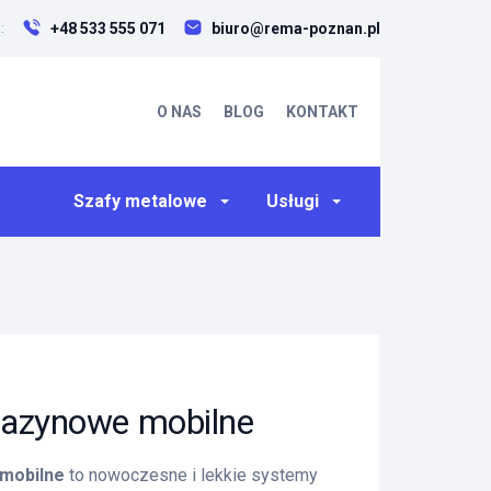
+48 533 555 071
biuro@rema-poznan.pl
:
O NAS
BLOG
KONTAKT
Szafy metalowe
Usługi
azynowe mobilne
mobilne
to nowoczesne i lekkie systemy