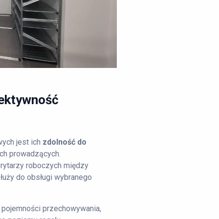
fektywność
ych jest ich
zdolność do
ach prowadzących.
orytarzy roboczych między
 służy do obsługi wybranego
 pojemności przechowywania,