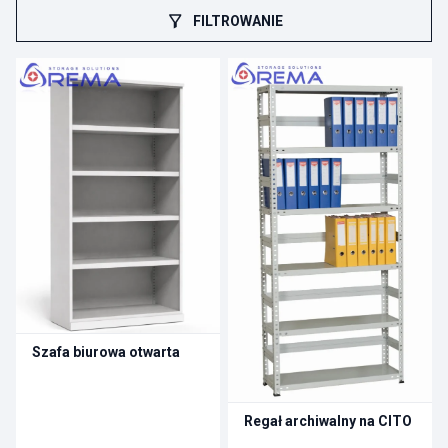
ograniczenia: okna, grzejniki, filary i drogi komunikacyjne. Dlatego
FILTROWANIE
dobór zaczyna się od układu pomieszczenia i formatów zbiorów.
Gdy półki są dopasowane do książek, a działy mają jasne
oznaczenia, łatwiej odkładać zwroty i utrzymać porządek na co
dzień.
W REMA dobieramy i produkujemy
regały do bibliotek
na
zamówienie. Możemy wykonać też
regały na wymiar
, jeśli chcesz
wykorzystać wnęki i trudne narożniki bez wciskania regałów w
przejścia. Projektujemy ustawienie, montujemy i robimy
przeglądy, dzięki czemu regały pracują stabilnie przez lata.
Skontaktuj się z nami:
biuro@rema-poznan.pl
| +48 533 555
071
Szafa biurowa otwarta
Regał archiwalny na CITO