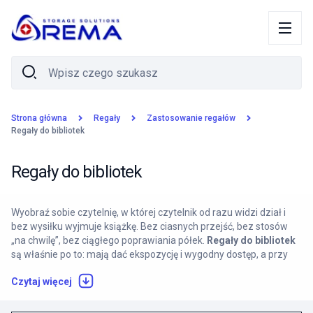
Strona główna
Regały
Zastosowanie regałów
Regały do bibliotek
Regały do bibliotek
Wyobraź sobie czytelnię, w której czytelnik od razu widzi dział i
bez wysiłku wyjmuje książkę. Bez ciasnych przejść, bez stosów
„na chwilę”, bez ciągłego poprawiania półek.
Regały do bibliotek
są właśnie po to: mają dać ekspozycję i wygodny dostęp, a przy
okazji uporządkować księgozbiór tak, żeby obsługa działała
Czytaj więcej
szybciej.
Ale jest haczyk. Książki mają różne formaty, a sala ma