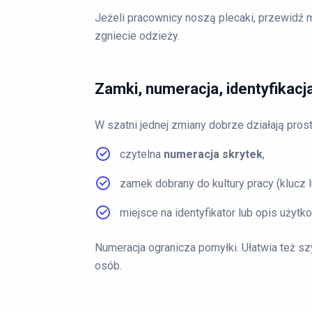
Jeżeli pracownicy noszą plecaki, przewidź m
zgniecie odzieży.
Zamki, numeracja, identyfikacj
W szatni jednej zmiany dobrze działają pros
czytelna
numeracja skrytek
,
zamek dobrany do kultury pracy (klucz l
miejsce na identyfikator lub opis użytk
Numeracja ogranicza pomyłki. Ułatwia też s
osób.