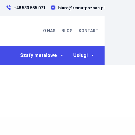
+48 533 555 071
biuro@rema-poznan.pl
:
O NAS
BLOG
KONTAKT
Szafy metalowe
Usługi