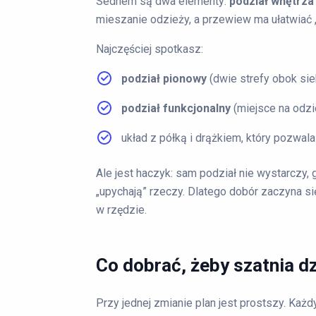
Sednem są dwa elementy:
podział wnętrza
mieszanie odzieży, a przewiew ma ułatwiać 
Najczęściej spotkasz:
podział pionowy
(dwie strefy obok sie
podział funkcjonalny
(miejsce na odzi
układ z półką i drążkiem, który pozwa
Ale jest haczyk: sam podział nie wystarczy, g
„upychają” rzeczy. Dlatego dobór zaczyna się
w rzędzie.
Co dobrać, żeby szatnia dz
Przy jednej zmianie plan jest prostszy. Każ