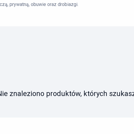
czą, prywatną, obuwie oraz drobiazgi.
naraz. Zatory biorą się zwykle z dwóch rzeczy: zbyt ciasnych
e
szafy BHP
rozwiązują ten problem, ponieważ pasują do
umeracja szafek ogranicza pomyłki, a stabilna konstrukcja
ać szafy do warunków w obiekcie, kiedy warto wykonać je na
eśli chcesz ułożyć szatnię tak, żeby „działała sama”, przejdź
| +48 533 555 071
Nie znaleziono produktów, których szukasz