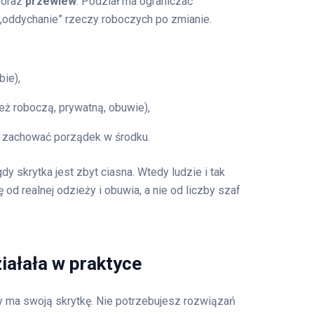
oraz
przewiew
. Podział ma ograniczać
„oddychanie” rzeczy roboczych po zmianie.
bie),
eż roboczą, prywatną, obuwie),
la zachować porządek w środku.
dy skrytka jest zbyt ciasna. Wtedy ludzie i tak
 od realnej odzieży i obuwia, a nie od liczby szaf
iałała w praktyce
dy ma swoją skrytkę. Nie potrzebujesz rozwiązań