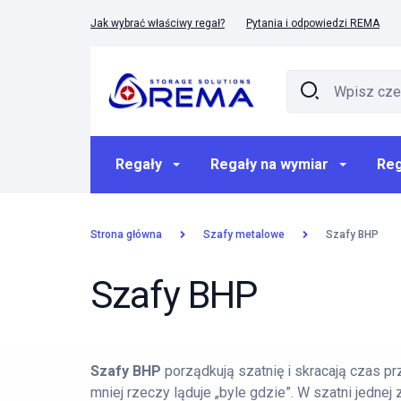
Jak wybrać właściwy regał?
Pytania i odpowiedzi REMA
Regały
Regały na wymiar
Reg
Strona główna
Szafy metalowe
Szafy BHP
Szafy BHP
Szafy BHP
porządkują szatnię i skracają czas prz
mniej rzeczy ląduje „byle gdzie”. W szatni jednej