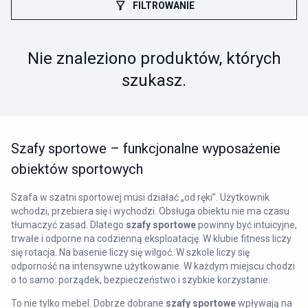
FILTROWANIE
wentylacji oraz rozwiązań, które łatwo utrzymać w czystości.
Dobrze dobrane
szafy sportowe
sprawdzają się w klubach
fitness, szkołach, halach sportowych oraz na basenach, ale
warunki są różne. Układ skrytek trzeba dopasować do rotacji i do
Nie znaleziono produktów, których
tego, czy użytkownicy odkładają mały plecak, czy dużą torbę i
szukasz.
obuwie. Jeśli chcesz, dobierzemy układ i przygotujemy
propozycję zabudowy pod Twoją szatnię.
Kontakt:
biuro@rema-poznan.pl
,
+48 533 555 071
.
Szafy sportowe – funkcjonalne wyposażenie
obiektów sportowych
Szafa w szatni sportowej musi działać „od ręki”. Użytkownik
wchodzi, przebiera się i wychodzi. Obsługa obiektu nie ma czasu
tłumaczyć zasad. Dlatego
szafy sportowe
powinny być intuicyjne,
trwałe i odporne na codzienną eksploatację. W klubie fitness liczy
się rotacja. Na basenie liczy się wilgoć. W szkole liczy się
odporność na intensywne użytkowanie. W każdym miejscu chodzi
o to samo: porządek, bezpieczeństwo i szybkie korzystanie.
To nie tylko mebel. Dobrze dobrane
szafy sportowe
wpływają na