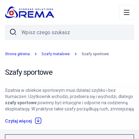
Strona główna
Szafy metalowe
Szafy sportowe
Szafy sportowe
Szatnia w obiekcie sportowym musi działać szybko i bez
tłumaczeń. Użytkownik wchodzi, przebiera się i wychodzi, dlatego
szafy sportowe
powinny być intuicyjne i odporne na codzienną
eksploatację. W praktyce takie szafy porządkują ruch, zmniejszają
zatory i ograniczają liczbę rzeczy zostawianych na ławkach lub na
Czytaj więcej
podłodze. To przekłada się na bezpieczeństwo i mniej pracy dla
obsługi.
W szatni liczy się też higiena. Wilgoć i mokra odzież wymagają