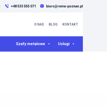
+48 533 555 071
biuro@rema-poznan.pl
:
O NAS
BLOG
KONTAKT
Szafy metalowe
Usługi