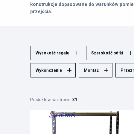
konstrukcje dopasowane do warunków pomies
przejścia.
Spiżarnia działa dobrze wtedy, gdy każdy produk
spiżarni do realnych zapasów, a nie tylko do wymi
produkty suche, a jeszcze innego zgrzewki wody,
W zależności od warunków możesz wybrać
regał
Wysokość regału
Szerokość półki
regały na wymiar
. Poniżej znajdziesz produkty, 
spiżarni domowej
, piwnicznej, gospodarczej lub f
Wykończenie
Montaż
Przez
Produktów na stronie:
31