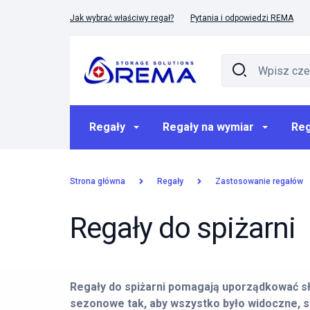
Jak wybrać właściwy regał?
Pytania i odpowiedzi REMA
Regały
Regały na wymiar
Reg
Strona główna
Regały
Zastosowanie regałów
Regały do spiżarni
Regały do spiżarni pomagają uporządkować sło
sezonowe tak, aby wszystko było widoczne, sta