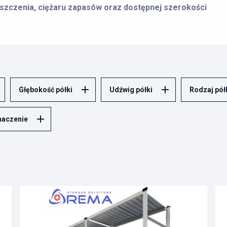
zczenia, ciężaru zapasów oraz dostępnej szerokości
t ma stałe miejsce. Dlatego w REMA dobieramy regały do
aru ściany. Innego układu wymagają słoiki i przetwory, innego
 skrzynki lub zaplecze firmowe.
y metalowe
,
regały ocynkowane
,
regały z półkami PCV
albo
Głębokość półki
Udźwig półki
Rodzaj pół
a pod listingiem szczegółowe wskazówki, jak dobrać
regał do
irmowej.
naczenie