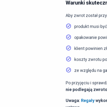
Warunki skutecz
Aby zwrot został przy
produkt musi być
opakowanie powin
klient powinien 
koszty zwrotu po
ze względu na ga
Po przyjęciu i spraw
nie podlegają zwrot
Uwaga
:
Regały
wykon