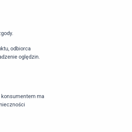
zgody.
ktu, odbiorca
adzenie oględzin.
ący konsumentem ma
nieczności