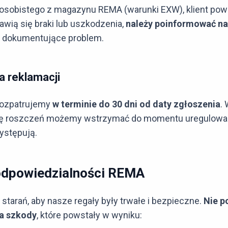
osobistego z magazynu REMA (warunki EXW), klient pow
jawią się braki lub uszkodzenia,
należy poinformować na
a dokumentujące problem.
a reklamacji
rozpatrujemy
w terminie do 30 dni od daty zgłoszenia
.
ację roszczeń możemy wstrzymać do momentu uregulowan
występują.
odpowiedzialności REMA
tarań, aby nasze regały były trwałe i bezpieczne.
Nie p
a szkody
, które powstały w wyniku: