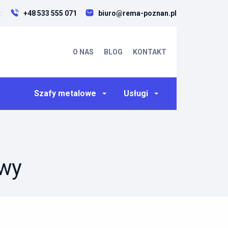
+48 533 555 071
biuro@rema-poznan.pl
:
O NAS
BLOG
KONTAKT
Szafy metalowe
Usługi
owy