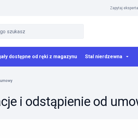
Zapytaj eksperta
ały dostępne od ręki z magazynu
Stal nierdzewna
d umowy
cje i odstąpienie od um