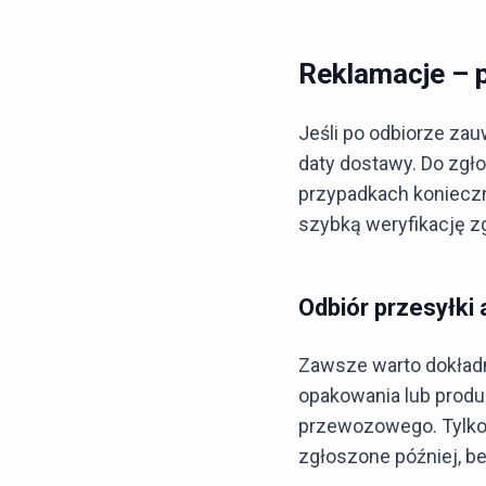
Reklamacje – 
Jeśli po odbiorze za
daty dostawy. Do zgł
przypadkach konieczn
szybką weryfikację z
Odbiór przesyłki
Zawsze warto dokład
opakowania lub produ
przewozowego. Tylko
zgłoszone później, b