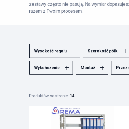
zestawy często nie pasują. Na wymiar dopasujesz
razem z Twoim procesem.
Regały skręcane na wymiar
sprawdzają się, gdy
ręcznym: kartony, pojemniki, segregatory, akta. M
przygotować się do kontroli BHP. Jeśli wiesz, że
sensu przepłacać za elastyczność.
Wysokość regału
Szerokość półki
W REMA działamy jako
producent regałów
: dor
wykonujemy przeglądy. Podaj wymiary pomieszcz
Wykończenie
Montaż
Przez
zgadywania.
Skontaktuj się z nami:
biuro@rema-poznan.pl
Produktów na stronie:
14