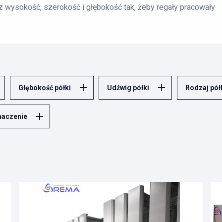
 wysokość, szerokość i głębokość tak, żeby regały pracowały
 układ półek ma być stały. To dobry wybór przy składowaniu
asz przewidywalny układ, więc łatwiej utrzymać porządek i
 nie potrzebujesz częstych zmian wysokości półek, nie ma
Głębokość półki
Udźwig półki
Rodzaj pół
adzamy, projektujemy układ, produkujemy, montujemy i
enia i co chcesz składować, a dobierzemy parametry bez
naczenie
| +48 533 555 071