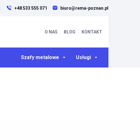
+48 533 555 071
biuro@rema-poznan.pl
:
O NAS
BLOG
KONTAKT
Szafy metalowe
Usługi