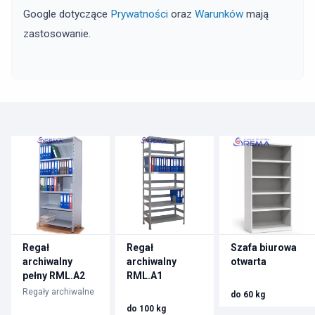
Google dotyczące
Prywatności
oraz
Warunków
mają
zastosowanie.
Regał
Regał
Szafa biurowa
archiwalny
archiwalny
otwarta
pełny RML.A2
RML.A1
Regały archiwalne
do 60 kg
do 100 kg