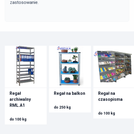
zastosowanie.
Regał
Regał na balkon
Regał na
archiwalny
czasopisma
RML.A1
do 250 kg
do 100 kg
do 100 kg