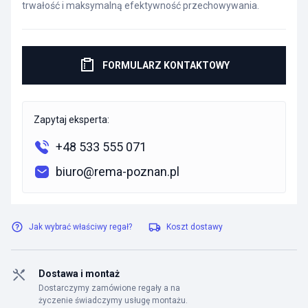
trwałość i maksymalną efektywność przechowywania.
FORMULARZ KONTAKTOWY
Zapytaj eksperta:
+48 533 555 071
biuro@rema-poznan.pl
Jak wybrać właściwy regał?
Koszt dostawy
Dostawa i montaż
Dostarczymy zamówione regały a na
życzenie świadczymy usługę montażu.