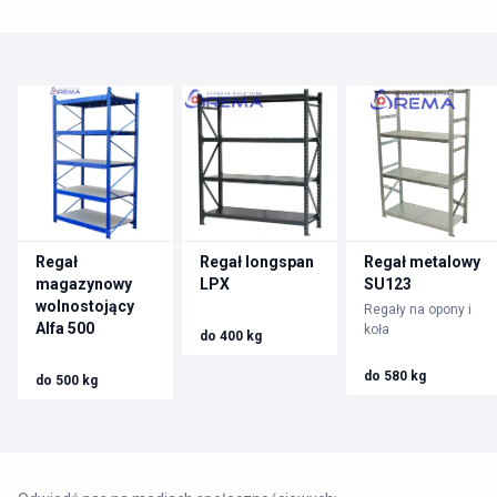
Regał
Regał longspan
Regał metalowy
magazynowy
LPX
SU123
wolnostojący
Regały na opony i
Alfa 500
koła
do 400 kg
do 580 kg
do 500 kg