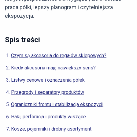
praca półki, lepszy planogram i czytelniejsza
ekspozycja.
Spis treści
Czym są akcesoria do regałów sklepowych?
Kiedy akcesoria mają największy sens?
Listwy cenowe i oznaczenia półek
Przegrody i separatory produktów
Ograniczniki frontu i stabilizacja ekspozycji
Haki, perforacja i produkty wiszące
Kosze, pojemniki i drobny asortyment