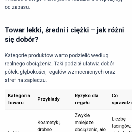
od zapasu.
Towar lekki, średni i ciężki – jak różni
się dobór?
Kategorie produktów warto podzielić według
realnego obciążenia. Taki podział ułatwia dobór
półek, głębokości, regałów wzmocnionych oraz
stref na zapleczu.
Kategoria
Ryzyko dla
Co
Przykłady
towaru
regału
sprawdzi
Zwykle
Liczbę
Kosmetyki,
mniejsze
facingów,
drobne
obciążenie, ale