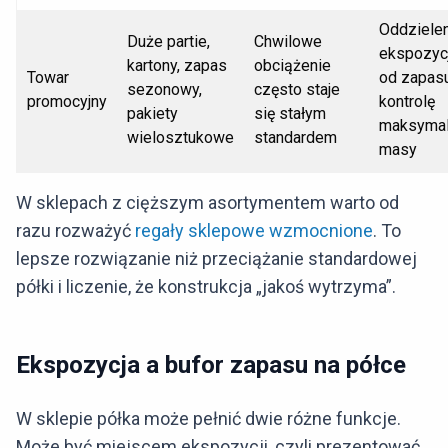
Oddziele
Duże partie,
Chwilowe
ekspozycj
kartony, zapas
obciążenie
Towar
od zapasu
sezonowy,
często staje
promocyjny
kontrolę
pakiety
się stałym
maksymal
wielosztukowe
standardem
masy
W sklepach z cięższym asortymentem warto od
razu rozważyć
regały sklepowe wzmocnione
. To
lepsze rozwiązanie niż przeciążanie standardowej
półki i liczenie, że konstrukcja „jakoś wytrzyma”.
Ekspozycja a bufor zapasu na półce
W sklepie półka może pełnić dwie różne funkcje.
Może być miejscem ekspozycji, czyli prezentować