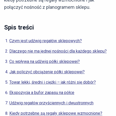
połączyć nośność z planogramem sklepu.
Spis treści
Czym jest udźwig regałów sklepowych?
Dlaczego nie ma jednej nośności dla każdego sklepu?
Co wpływa na udźwig półki sklepowej?
Jak policzyć obciążenie półki sklepowej?
Towar lekki, średni i ciężki – jak różni się dobór?
Ekspozycja a bufor zapasu na półce
Udźwig regałów przyściennych i dwustronnych
Kiedy potrzebne są regały sklepowe wzmocnione?