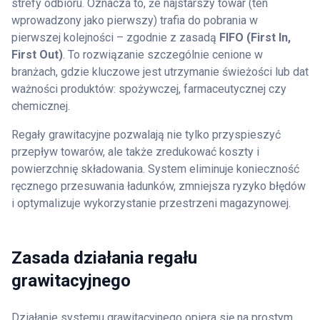
strefy odbioru. Oznacza to, że najstarszy towar (ten
wprowadzony jako pierwszy) trafia do pobrania w
pierwszej kolejności – zgodnie z zasadą
FIFO (First In,
First Out)
. To rozwiązanie szczególnie cenione w
branżach, gdzie kluczowe jest utrzymanie świeżości lub dat
ważności produktów: spożywczej, farmaceutycznej czy
chemicznej.
Regały grawitacyjne pozwalają nie tylko przyspieszyć
przepływ towarów, ale także zredukować koszty i
powierzchnię składowania. System eliminuje konieczność
ręcznego przesuwania ładunków, zmniejsza ryzyko błędów
i optymalizuje wykorzystanie przestrzeni magazynowej.
Zasada działania regału
grawitacyjnego
Działanie systemu grawitacyjnego opiera się na prostym,