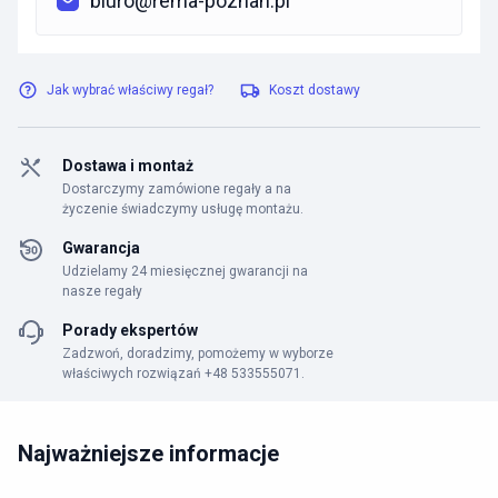
biuro@rema-poznan.pl
Jak wybrać właściwy regał?
Koszt dostawy
Dostawa i montaż
Dostarczymy zamówione regały a na
życzenie świadczymy usługę montażu.
Gwarancja
Udzielamy 24 miesięcznej gwarancji na
nasze regały
Porady ekspertów
Zadzwoń, doradzimy, pomożemy w wyborze
właściwych rozwiązań +48 533555071.
Najważniejsze informacje