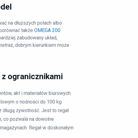
odel
wać na dłuższych polach albo
 porównać także
OMEGA 200
.
bardziej zabudowany układ,
metraż, dobrym kierunkiem może
z ogranicznikami
tów, akt i materiałów biurowych.
talowym o nośności do 100 kg
 długą żywotność. Jest to regał
n, co pozwala na dowolne
zy magazynach. Regał w doskonałym