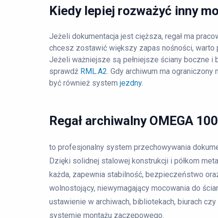
Kiedy lepiej rozważyć inny m
Jeżeli dokumentacja jest cięższa, regał ma praco
chcesz zostawić większy zapas nośności, warto
Jeżeli ważniejsze są pełniejsze ściany boczne i 
sprawdź
RML.A2
. Gdy archiwum ma ograniczony 
być również system
jezdny
.
Regał archiwalny OMEGA 100 
to profesjonalny system przechowywania dokumen
Dzięki solidnej stalowej konstrukcji i półkom me
każda, zapewnia stabilność, bezpieczeństwo oraz
wolnostojący, niewymagający mocowania do ścia
ustawienie w archiwach, bibliotekach, biurach c
systemie montażu zaczepowego.