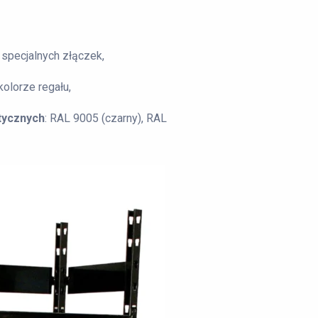
specjalnych złączek,
olorze regału,
tycznych
: RAL 9005 (czarny), RAL