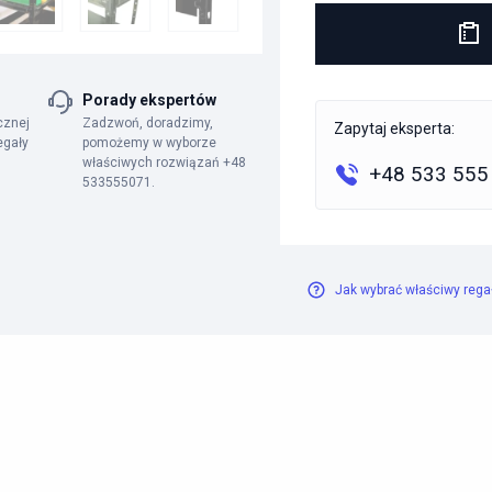
Porady ekspertów
cznej
Zadzwoń, doradzimy,
Zapytaj eksperta:
egały
pomożemy w wyborze
właściwych rozwiązań +48
+48 533 555
533555071.
Jak wybrać właściwy rega