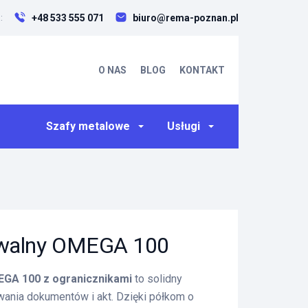
+48 533 555 071
biuro@rema-poznan.pl
:
O NAS
BLOG
KONTAKT
Szafy metalowe
Usługi
iwalny OMEGA 100
EGA 100 z ogranicznikami
to solidny
nia dokumentów i akt. Dzięki półkom o